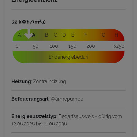
32
kWh/(m²a)
A+
A
B
C
D
E
F
G
H
0
50
100
150
200
>250
Endenergiebedarf
Heizung
: Zentralheizung
Befeuerungsart
: Wärmepumpe
Energieausweistyp
: Bedarfsausweis - gültig vom
12.06.2026 bis 11.06.2036