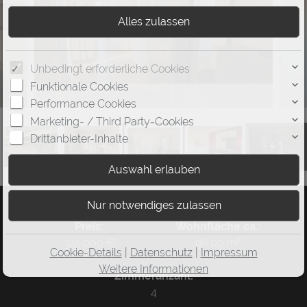
Unbedingt erforderliche Cookies
Funktionale Cookies
Flur
Performance Cookies
Marketing- / Third Party-Cookies
Drittanbieter-Inhalte
+1
Preis:
Wohnfläche ca.:
325.000 €
98,09 m²
Cookie-Details
|
Datenschutz
|
Impressum
Weitere Informationen
Zimmeranzahl:
4