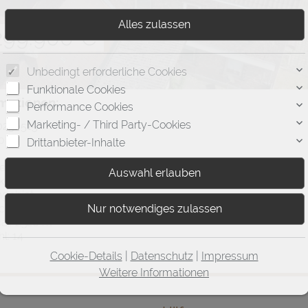
 299.900 €
Unbedingt erforderliche Cookies
Funktionale Cookies
rmationen:
Performance Cookies
Marketing- / Third Party-Cookies
20230515
o
Drittanbieter-Inhalte
estfalen
ake
hgebiet
a.: 293 m²
a.: 1.326 m²
l: 14
Cookie-Details
|
Datenschutz
|
Impressum
Weitere Informationen