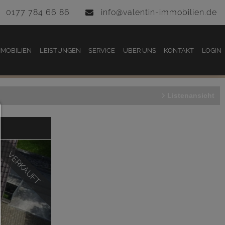
0177 784 66 86
info@valentin-immobilien.de
MMOBILIEN
LEISTUNGEN
SERVICE
ÜBER UNS
KONTAKT
LOGIN
Listenansicht
Consent Manager
HILFE
VERKAUFT
Um fortfahren zu können,müssen Sie eine Cookie-A
treffen. Nachfolgend erhalten Sie eine Erläuterung 
verschiedenen Optionen und ihrer Bedeutung.
Alles zulassen:
Jedes Cookie wie z.B. Tracking- und Analytische-Co