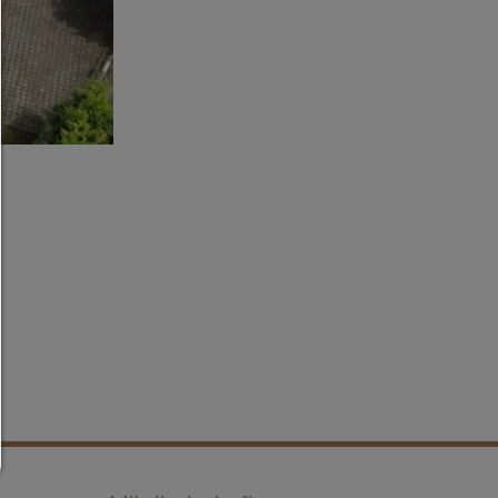
sowie Drittanbieter-Inhalte.
Auswahl erlauben:
Es werden nur Drittanbieter-Inhalte oder die Cookie-
zugelassen die Sie in den Checkboxen angehakt ha
Nur notwendiges zulassen:
Es werden nur die technisch notwendigen Cooki
zugelassen und keine Drittanbieter-Inhalte.
Sie können Ihre Cookie-Einstellung jederzeit hier än
Cookie-Details
|
Datenschutz
|
Impressum
zurück