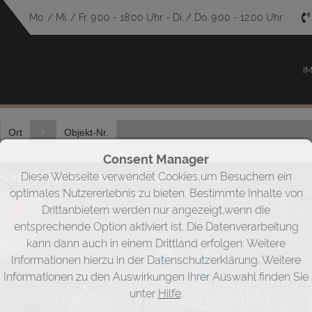
Mo. / Mi. / Fr. 9:00 - 18:00 Uhr - Di. / Do. 9:00 - 12:00 Uhr
I
Ort
Objekt-Nr.
Consent Manager
es Mehrfamilienhaus sucht neuen Glanz
Diese Webseite verwendet Cookies,um Besuchern ein
optimales Nutzererlebnis zu bieten. Bestimmte Inhalte von
Drittanbietern werden nur angezeigt,wenn die
entsprechende Option aktiviert ist. Die Datenverarbeitung
kann dann auch in einem Drittland erfolgen. Weitere
Informationen hierzu in der Datenschutzerklärung. Weitere
Informationen zu den Auswirkungen Ihrer Auswahl finden Sie
unter
Hilfe
.