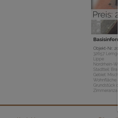
Preis:
4
1
4
Basisinfo
Objekt-Nr.: 
32657 Lemg
Lippe
Nordrhein-W
Stadtteil: Br
Gebiet: Misc
Wohnfläche c
Grundstück c
Zimmeranzah