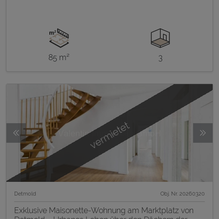
85 m²
3
vermietet
Detmold
Obj. Nr. 20260320
Exklusive Maisonette-Wohnung am Marktplatz von