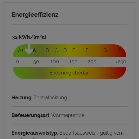
Energieeffizienz
32
kWh/(m²a)
A+
A
B
C
D
E
F
G
H
0
50
100
150
200
>250
Endenergiebedarf
Heizung
: Zentralheizung
Befeuerungsart
: Wärmepumpe
Energieausweistyp
: Bedarfsausweis - gültig vom