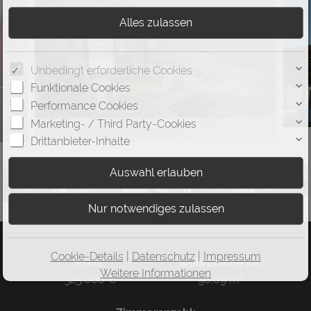
Unbedingt erforderliche Cookies
Funktionale Cookies
Performance Cookies
Marketing- / Third Party-Cookies
Schlafzimmer(2)
Drittanbieter-Inhalte
Cookie-Details
|
Datenschutz
|
Impressum
Preis:
Wohnfläche ca.:
Weitere Informationen
325.000 €
98,09 m²